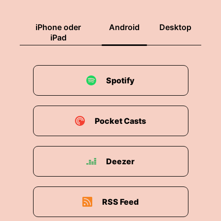
Demokratie ab?
00:02:00: Das sind Kernfragen der aktuellen
iPhone oder
Android
Desktop
Mitte Studie, für die zweitausend Menschen
iPad
telefonisch befragt wurden.
00:02:06: Zentraller Bestandteil dieser
Spotify
Befragung ist der sogenannte
Rechtsextremismus-Fragebogen, wie Franziska
Schröter, Referentin der FES, im Projekt gegen
Rechtsextremismus erklärt.
Pocket Casts
00:02:17: Der Rechtsextremismus-Fragebogen
ist seit Beginn der Befragung im Jahr im Jahr im
Deezer
Jahr im Jahr im Jahr im Jahr im Jahr im Jahr im
Jahr im Jahr im Jahr im Jahr im Jahr im Jahr im
Jahr im Jahr im Jahr im Jahr im Jahr im Jahr im
Jahr im Jahr im Jahr im Jahr im Jahr im Jahr im
RSS Feed
Jahr im Jahr im Jahr im Jahr im Jahr im Jahr im