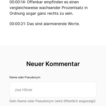
00:00:14: Offenbar empfinden es einen
vergleichsweise wachsender Prozentsatz in
Ordnung sogar ganz rechts zu sein.
00:00:21: Das sind alarmierende Worte.
00:00:23: Professor Andreas Zick vom IKG
Bielefeld, wissenschaftlicher Leiter der Mitte
Studie und Beate Küpper, Professorin für soziale
Arbeit in Gruppen und Konfliktsituationen
beobachten diese Entwicklung nun schon seit
mehreren Jahren und haben sich auch aktuell
Neuer Kommentar
wieder mit der Frage beschäftigt, wie verbreitet
rechtsextreme Einstellungen, Meinungen,
Name oder Pseudonym
Überzeugungen und Weltbilder in unserem Land
sind und wie gefährlich sie für unsere
Demokratie sein können.
00:00:50: Ihre Erkenntnisse haben Sie in der
Dein Name oder Pseudonym (wird öffentlich angezeigt)